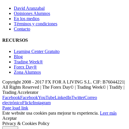
David Aranzabal
Opiniones Alumnos
En los medios
Términos y condiciones
Contacto
RECURSOS
Learning Center Gratuito
Blog
Trading Week®
Forex Day®
Zona Alumnos
Copyright 2008 - 2017 FX FOR A LIVING S.L. CIF: B76044221|
All Rights Reserved | The Forex Day© | Trading Week© | Tradify |
Trading Accelerator
Facebook
Facebook
YouTube
LinkedIn
Twitter
Correo
electrónico
Flickr
Instagram
Page load link
Este website usa cookies para mejorar tu experiencia.
Leer más
Aceptar
Privacy & Cookies Policy