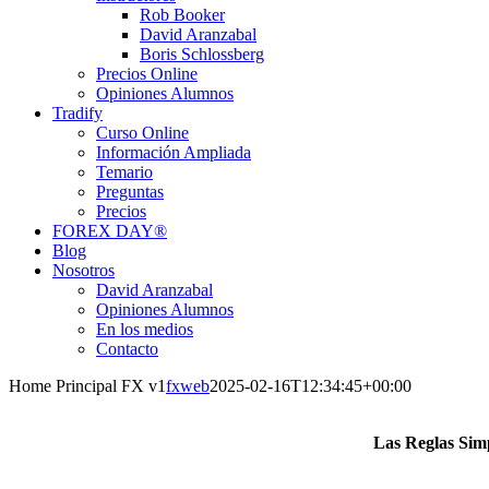
Rob Booker
David Aranzabal
Boris Schlossberg
Precios Online
Opiniones Alumnos
Tradify
Curso Online
Información Ampliada
Temario
Preguntas
Precios
FOREX DAY®
Blog
Nosotros
David Aranzabal
Opiniones Alumnos
En los medios
Contacto
Home Principal FX v1
fxweb
2025-02-16T12:34:45+00:00
Las Reglas Sim