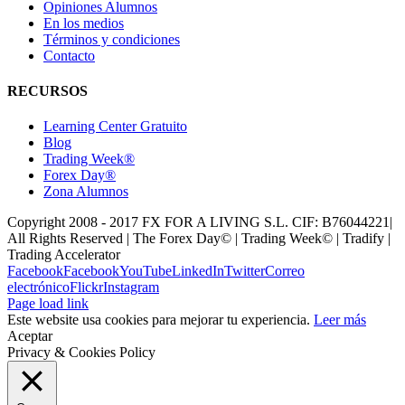
Opiniones Alumnos
En los medios
Términos y condiciones
Contacto
RECURSOS
Learning Center Gratuito
Blog
Trading Week®
Forex Day®
Zona Alumnos
Copyright 2008 - 2017 FX FOR A LIVING S.L. CIF: B76044221|
All Rights Reserved | The Forex Day© | Trading Week© | Tradify |
Trading Accelerator
Facebook
Facebook
YouTube
LinkedIn
Twitter
Correo
electrónico
Flickr
Instagram
Page load link
Este website usa cookies para mejorar tu experiencia.
Leer más
Aceptar
Privacy & Cookies Policy