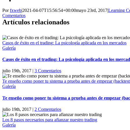
Por
fxweb
|
2021-04-07T15:56:54+00:00
mayo 23rd, 2017
|
Learning C
Comentarios
Artículos relacionados
Casos de éxito en el trading: La psicología aplicada en los mercados
Galería
Casos de éxito en el trading: La psicología aplicada en los merca
julio 19th, 2017
|
3 Comentarios
Te enseño como poner tu sistema a prueba antes de empezar (backtest
Galería
Te enseño como poner tu sistema a prueba antes de empezar (bac
julio 19th, 2017
|
2 Comentarios
Los 8 pasos necesarios para afianzar nuestro trading
Galería