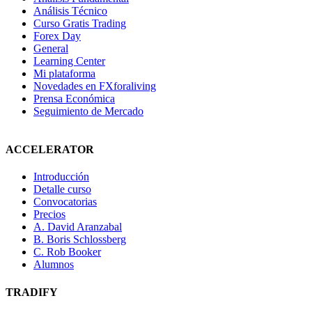
Análisis Técnico
Curso Gratis Trading
Forex Day
General
Learning Center
Mi plataforma
Novedades en FXforaliving
Prensa Económica
Seguimiento de Mercado
ACCELERATOR
Introducción
Detalle curso
Convocatorias
Precios
A. David Aranzabal
B. Boris Schlossberg
C. Rob Booker
Alumnos
TRADIFY