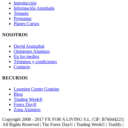
Introducción
Información Ampliada
Temario
Preguntas
Planes Cursos
NOSOTROS
David Aranzabal
Opiniones Alumnos
En los medios
Términos y condiciones
Contacto
RECURSOS
Learning Center Gratuito
Blog
Trading Week®
Forex Day®
Zona Alumnos
Copyright 2008 - 2017 FX FOR A LIVING S.L. CIF: B76044221|
All Rights Reserved | The Forex Day© | Trading Week© | Tradify |