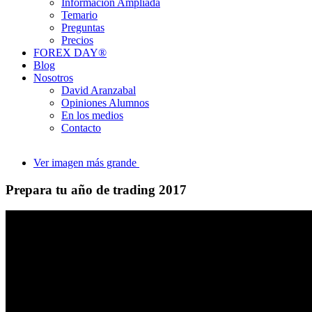
Información Ampliada
Temario
Preguntas
Precios
FOREX DAY®
Blog
Nosotros
David Aranzabal
Opiniones Alumnos
En los medios
Contacto
Ver imagen más grande
Prepara tu año de trading 2017