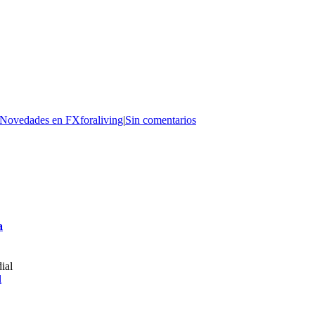
Novedades en FXforaliving
|
Sin comentarios
a
l