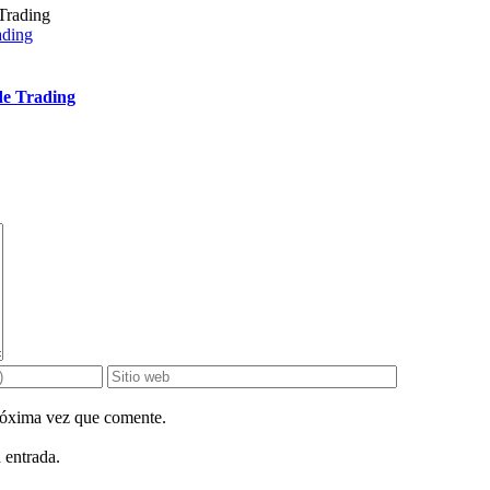
ading
de Trading
próxima vez que comente.
 entrada.