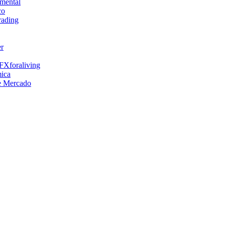
mental
co
rading
er
FXforaliving
ica
e Mercado